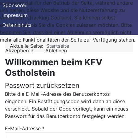
sind essenziell für den Betrieb der Seite, während andere
Sponsoren
uns helfen, diese Website und die Nutzererfahrung zu
Impressum
verbessern (Tracking Cookies). Sie können selbst
Datenschutz
entscheiden, ob Sie die Cookies zulassen möchten. Bitte
beachten Sie, dass bei einer Ablehnung womöglich nicht
mehr alle Funktionalitäten der Seite zur Verfügung stehen.
Aktuelle Seite:
Startseite
Akzeptieren
Ablehnen
Willkommen beim KFV
Ostholstein
Passwort zurücksetzen
Bitte die E-Mail-Adresse des Benutzerkontos
eingeben. Ein Bestätigungscode wird dann an diese
verschickt. Sobald der Code vorliegt, kann ein neues
Passwort für das Benutzerkonto festgelegt werden.
E-Mail-Adresse
*